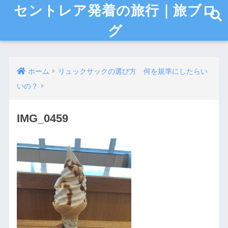
セントレア発着の旅行｜旅ブロ
グ
ホーム
リュックサックの選び方 何を規準にしたらい
いの？
IMG_0459