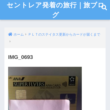
セントレア発着の旅行｜旅ブロ
グ
ホーム
ＰＬＴのステイタス更新からカードが届くまで
IMG_0693